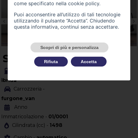
come specificato nella
cookie policy
.
Puoi acconsentire all’utilizzo di tali tecnologie
utilizzando il pulsante “Accetta”. Chiudendo
questa informativa, continui senza accettare.
Scopri di più e personalizza
SU QUEST'AUTO
Rifiuta
Accetta
Alimentazione -
ibrida
Carrozzeria -
furgone_van
Anno
Immatricolazione -
01/0001
Cilindrata (cc) -
1498
Cambio -
automatico