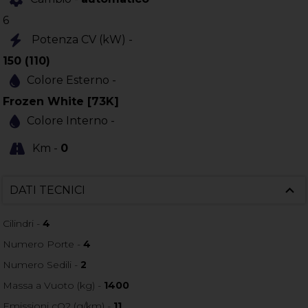
6
Potenza CV (kW) -
150 (110)
Colore Esterno -
Frozen White [73K]
Colore Interno -
Km -
0
DATI TECNICI
Cilindri -
4
Numero Porte -
4
Numero Sedili -
2
Massa a Vuoto (kg) -
1400
Emissioni cO2 (g/km) -
11