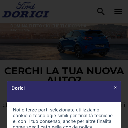
CERCHI LA TUA NUOVA
AUTO?
Dorici
X
Ascoltiamo, Consigliamo e Guidiamo il
cliente tra un ampio ventaglio di automobili
Noi e terze parti selezionate utilizziamo
di alta gamma
cookie o tecnologie simili per finalità tecniche
e, con il tuo consenso, anche per altre finalità
come specificato nella
cookie policy
.