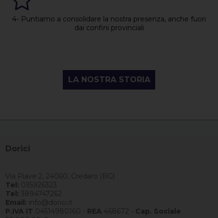
4- Puntiamo a consolidare la nostra presenza, anche fuori
dai confini provinciali
LA NOSTRA STORIA
Dorici
Via Piave 2, 24060, Credaro (BG)
Tel:
035926323
Tel:
3894747262
Email:
info@dorici.it
P.IVA IT
04514980160 -
REA
468672 -
Cap. Sociale